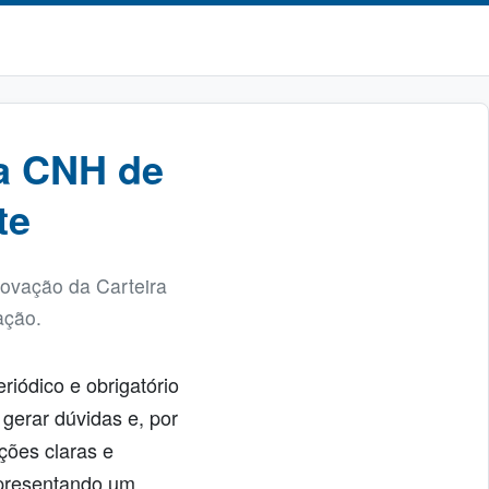
a CNH de
te
novação da Carteira
ação.
iódico e obrigatório
gerar dúvidas e, por
ções claras e
 apresentando um