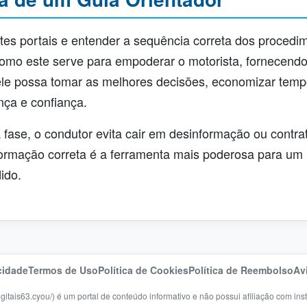
tes portais e entender a sequência correta dos procedi
como este serve para empoderar o motorista, fornecend
le possa tomar as melhores decisões, economizar tempo
ça e confiança.
ase, o condutor evita cair em desinformação ou contrat
formação correta é a ferramenta mais poderosa para um
ido.
cidade
Termos de Uso
Política de Cookies
Política de Reembolso
Av
itais63.cyou/
) é um portal de conteúdo informativo e não possui afiliação com ins