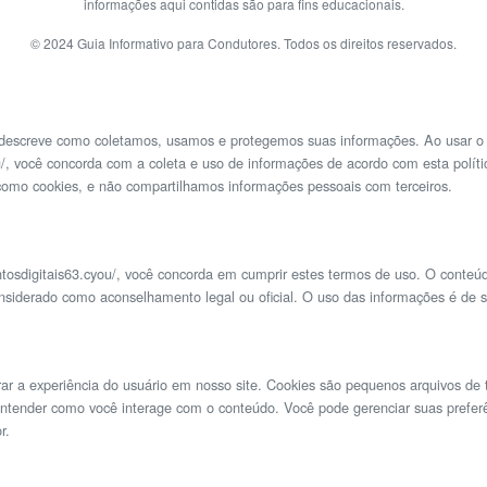
informações aqui contidas são para fins educacionais.
© 2024 Guia Informativo para Condutores. Todos os direitos reservados.
 descreve como coletamos, usamos e protegemos suas informações. Ao usar o 
/
, você concorda com a coleta e uso de informações de acordo com esta polí
como cookies, e não compartilhamos informações pessoais com terceiros.
osdigitais63.cyou/
, você concorda em cumprir estes termos de uso. O conteúd
nsiderado como aconselhamento legal ou oficial. O uso das informações é de su
rar a experiência do usuário em nosso site. Cookies são pequenos arquivos d
entender como você interage com o conteúdo. Você pode gerenciar suas preferê
r.