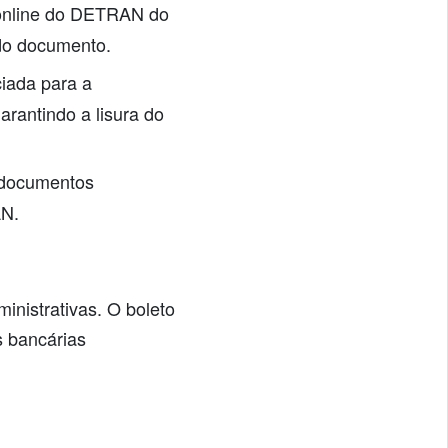
 online do DETRAN do
do documento.
iada para a
arantindo a lisura do
 documentos
AN.
nistrativas. O boleto
 bancárias